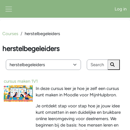
Skip to main content
Log in
Side panel
Courses
herstelbegeleiders
herstelbegeleiders
Search cou
Course categories
Search 
cursus maken 1V1
In deze cursus leer je hoe je zelf een cursus
kunt maken in Moodle voor MijnHulpbron.
Je ontdekt stap voor stap hoe je jouw idee
kunt omzetten in een duidelijke en bruikbare
online leeromgeving voor deelnemers. We
beginnen bij de basis: hoe mensen leren en